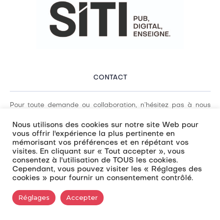
CONTACT
Pour toute demande ou collaboration, n’hésitez pas à nous
contacter. En tant qu’agence de communication spécialisée
Nous utilisons des cookies sur notre site Web pour
en sites web, e-commerce, enseignes, audiovisuel et textiles,
vous offrir l'expérience la plus pertinente en
mémorisant vos préférences et en répétant vos
nous sommes à votre écoute pour répondre à vos besoins.
visites. En cliquant sur « Tout accepter », vous
consentez à l'utilisation de TOUS les cookies.
Cependant, vous pouvez visiter les « Réglages des
cookies » pour fournir un consentement contrôlé.
© SITI
RECHERCHE
CGV – MENTIONS LÉGALES
Réglages
Accepter